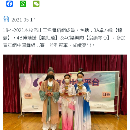
Facebook
WhatsApp
WeChat
2021-05-17
18-4-2021本校派出三名舞蹈組成員，包括：3A卓方緣【錦
瑟】，4B傅靖媛【飄紅蓮】及4C梁樂陶【扇韻琴心】，參加
青年組中國舞組比賽，並列冠軍，成績突出。