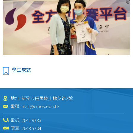
學生成就
地址: 新界沙田馬鞍山錦英路2號
電郵:
mail@cmos.edu.hk
電話:
2641 9733
傳真: 2643 5704