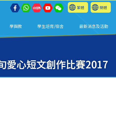
繁體
簡體
學與教
學生培育/宿舍
最新消息及活動
旬愛心短文創作比賽2017