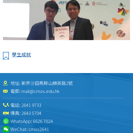
學生成就
地址: 新界沙田馬鞍山錦英路2號
電郵:
mail@cmos.edu.hk
電話:
2641 9733
傳真: 2643 5704
WhatsApp:
6626 7024
WeChat:
cmos2641