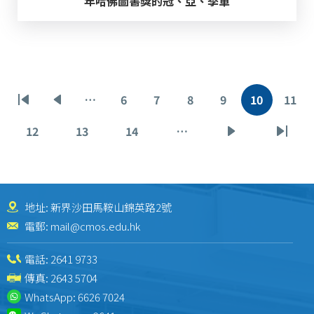
年哈佛圖書獎的冠、亞、季軍
Pagination
…
6
7
8
9
10
11
First
Previous
Page
Page
Page
Page
Current
Pag
page
page
page
12
13
14
…
Page
Page
Page
Next
Last
page
page
地址: 新界沙田馬鞍山錦英路2號
電郵:
mail@cmos.edu.hk
電話:
2641 9733
傳真: 2643 5704
WhatsApp:
6626 7024