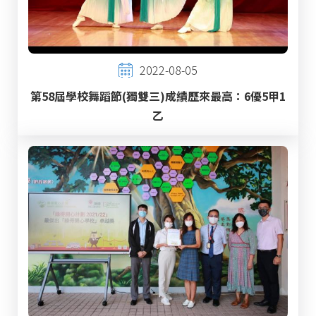
2022-08-05
第58屆學校舞蹈節(獨雙三)成績歷來最高：6優5甲1
乙