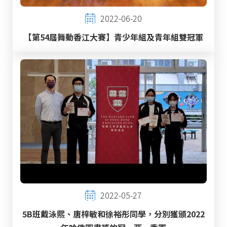
2022-06-20
【第54屆舞動香江大賽】青少年組及青年組雙冠軍
2022-05-27
5B班戴泳熙、唐梓敏和徐裕彤同學，分別獲頒2022