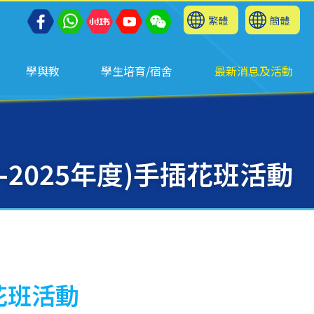
繁體
簡體
學與教
學生培育/宿舍
最新消息及活動
-2025年度)手插花班活動
插花班活動