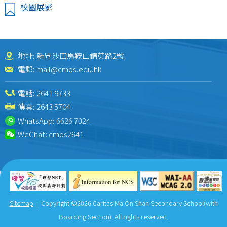
校園展影
地址: 新界沙田馬鞍山錦英路2號
電郵:
mail@cmos.edu.hk
電話:
2641 9733
傳真: 2643 5704
WhatsApp:
6626 7024
WeChat:
cmos2641
Sitemap
| Copyright ©
2026 Caritas Ma On Shan Secondary School(with
Boarding Section). All rights reserved.