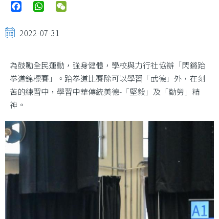
Facebook
WhatsApp
WeChat
2022-07-31
為鼓勵全民運動，強身健體，學校與力行社協辦「閃鏘跆
拳道錦標賽」。跆拳道比賽除可以學習「武德」外，在刻
苦的練習中，學習中華傳統美德-「堅毅」及「勤勞」精
神。