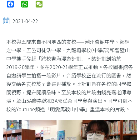
Facebook
WhatsApp
WeChat
2021-04-22
本校與五間來自不同地區的友校——潮州會館中學、鄭植
之中學、五邑司徒浩中學、九龍塘學校(中學部)和曾璧山
中學攜手發起「跨校書海漫遊計劃」。該計劃創始於
2019-20學年，並在2020-21學年正式推動。各校圖書館各
自邀請學生拍攝一段影片，介紹學校正在流行的圖書，然
後交給各友校於早會巡迴播放。此計劃旨在各校的同學擴
闊視野，提升閱讀品味。至於本校的片段由錢亮熹老師導
演，並由5A廖嘉懿和3A郭淽柔同學參與演出。同學可到本
校的Youtube頻道「明愛馬鞍山中學」重溫本校的片段。