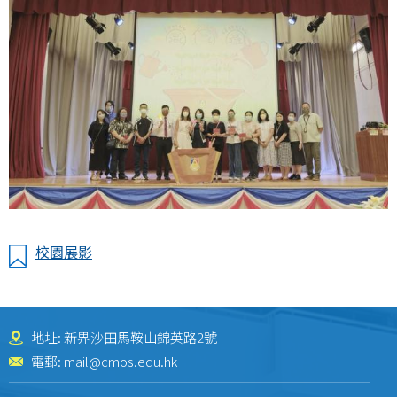
校園展影
地址: 新界沙田馬鞍山錦英路2號
電郵:
mail@cmos.edu.hk