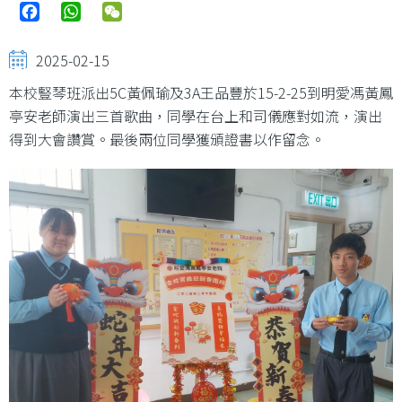
Facebook
WhatsApp
WeChat
2025-02-15
本校豎琴班派出5C黃佩瑜及3A王品豐於15-2-25到明愛馮黃鳳
亭安老師演出三首歌曲，同學在台上和司儀應對如流，演出
得到大會讚賞。最後兩位同學獲頒證書以作留念。