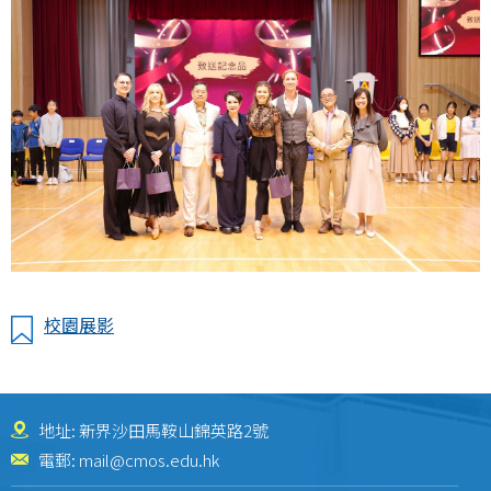
校園展影
地址: 新界沙田馬鞍山錦英路2號
電郵:
mail@cmos.edu.hk