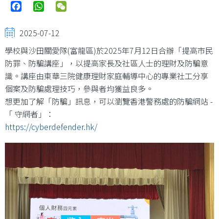
Facebook
WhatsApp
WeChat
2025-07-12
學校與沙田關愛隊(富龍區)於2025年7月12日合辦「提高市民
防罪、防騙講座」，以提高家長及社區人士的理財及防騙意
識。講座由東華三院健康理財家庭輔導中心的專業社工分享
個案及防騙處理技巧，參與者均獲益良多。
想更加了解「防騙」訊息，可以瀏覽香港警務處的防騙網站 -
「 守網者」：
https://cyberdefender.hk/