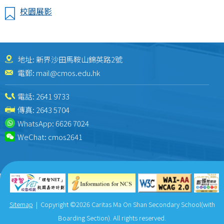
校園展影
地址: 新界沙田馬鞍山錦英路2號
電郵:
mail@cmos.edu.hk
電話:
2641 9733
傳真: 2643 5704
WhatsApp:
6626 7024
WeChat:
cmos2641
Sitemap
| Copyright ©
2026 Caritas Ma On Shan Secondary School(with
Boarding Section). All rights reserved.