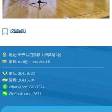
校園展影
地址: 新界沙田馬鞍山錦英路2號
電郵:
mail@cmos.edu.hk
電話:
2641 9733
傳真: 2643 5704
WhatsApp:
6626 7024
WeChat:
cmos2641