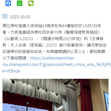
Facebook
WhatsApp
WeChat
2025-10-03
兩位學校推廣大使領袖3A陳彥彤和4A曹敏莉於10月3日早
會，代表推廣組為學校四本新刊物《醫療保健教育樞紐》、
《以藝育人2025》、《閱讀＠明馬2025年號》和《言傳身
教：天人合德（環保篇）2025》進行新書發佈，讓同學加倍
認識學校的發展和成就。有興趣閱讀的公眾人士，歡迎點擊
以下連結閱讀：
https://caritasmaonshan-
my.sharepoint.com/:f:/g/personal/leeti_cmos_edu_hk/
e=rEBsqk