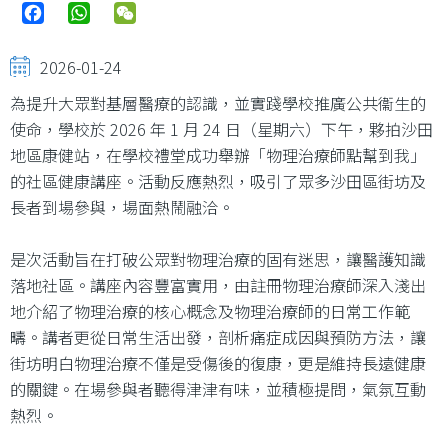
Facebook
WhatsApp
WeChat
2026-01-24
為提升大眾對基層醫療的認識，並實踐學校推廣公共衞生的
使命，學校於 2026 年 1 月 24 日（星期六）下午，夥拍沙田
地區康健站，在學校禮堂成功舉辦「物理治療師點幫到我」
的社區健康講座。活動反應熱烈，吸引了眾多沙田區街坊及
長者到場參與，場面熱鬧融洽。
是次活動旨在打破公眾對物理治療的固有迷思，讓醫護知識
落地社區。講座內容豐富實用，由註冊物理治療師深入淺出
地介紹了物理治療的核心概念及物理治療師的日常工作範
疇。講者更從日常生活出發，剖析痛症成因與預防方法，讓
街坊明白物理治療不僅是受傷後的復康，更是維持長遠健康
的關鍵。在場參與者聽得津津有味，並積極提問，氣氛互動
熱烈。