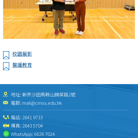
校園展影
醫護教育
地址: 新界沙田馬鞍山錦英路2號
電郵:
mail@cmos.edu.hk
電話:
2641 9733
傳真: 2643 5704
WhatsApp:
6626 7024