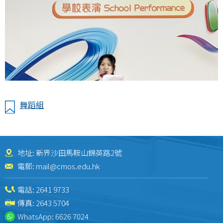
舞蹈組
地址: 新界沙田馬鞍山錦英路2號
電郵:
mail@cmos.edu.hk
電話:
2641 9733
傳真: 2643 5704
WhatsApp:
6626 7024