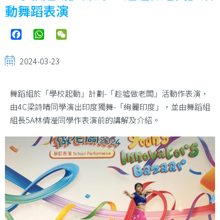
動舞蹈表演
Facebook
WhatsApp
WeChat
2024-03-23
舞蹈組於「學校起動」計劃-「趁墟做老闆」活動作表演，
由4C梁詩晴同學演出印度獨舞-「絢麗印度」，並由舞蹈組
組長5A林倩瀅同學作表演前的講解及介紹。