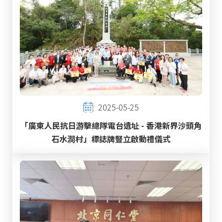
2025-05-25
「廣東人民抗日游擊總隊電台遺址 - 香港新界沙頭角
石水澗村」標誌牌豎立啟動禮儀式