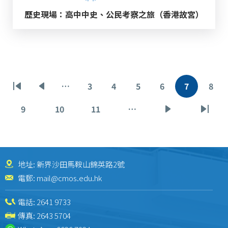
歷史現場：高中中史、公民考察之旅（香港故宮）
Pagination
…
3
4
5
6
7
8
First
Previous
Page
Page
Page
Page
Current
Pag
page
page
page
9
10
11
…
Page
Page
Page
Next
Last
page
page
地址: 新界沙田馬鞍山錦英路2號
電郵:
mail@cmos.edu.hk
電話:
2641 9733
傳真: 2643 5704