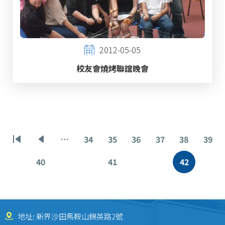
2012-05-05
校友會燒烤聯誼晚會
Pagination
…
34
35
36
37
38
39
First
Previous
Page
Page
Page
Page
Page
Pag
page
page
40
41
42
Page
Page
Current
page
地址: 新界沙田馬鞍山錦英路2號