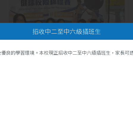
招收中二至中六級插班生
及優良的學習環境。本校現正招收中二至中六級插班生，家長可
20
本校健球隊再創佳績！汗水
鑄就輝煌，團結成就夢想
5 月
。