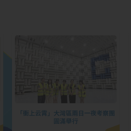
「衝上云霄」大灣區兩日一夜考察團
圓滿舉行