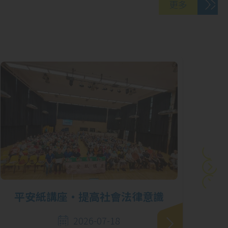
更多
06
「『童』話歷史：
5 月
全港中學生中國歷
史文化活動網上閱
讀獎勵計劃」獲取
殊榮
29
第62屆學校舞蹈節
4 月
優勝者表演暨頒奬
平安紙講座‧提高社會法律意識
「學
禮
2026-07-18