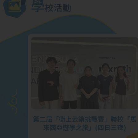
學
校活動
戰賽】
第二屆「衝上云銷挑戰賽」聯校「馬
榮
來西亞遊學之旅」(四日三夜)