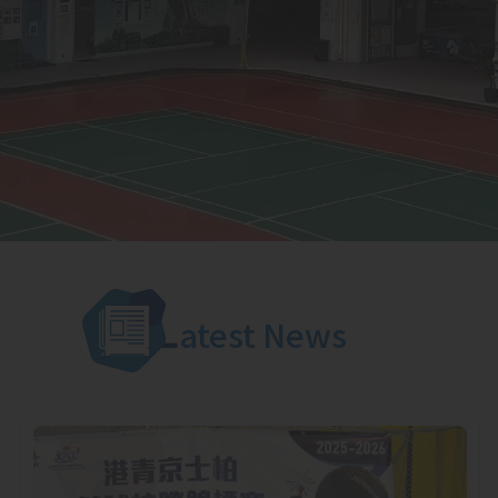
L
atest News