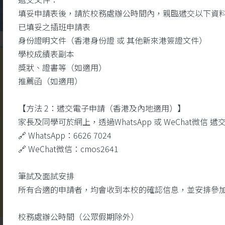
填妥申請表後，請於校務處辦公時間內，親臨遞交以下資
已填妥之插班申請表
身份證明文件（香港身份證 或 其他新來港簽證文件）
學校成績表副本
獎狀、證書等（如適用）
校
推薦函（如適用）
園視頻
【方法 2：遞交電子申請（香港及內地適用）】
家長及同學可於網上，透過WhatsApp 或 WeChat微
🔗 WhatsApp：6626 7024
🔗 WeChat微信：cmos2641
筆試及面試安排
所有合適的申請者，均會收到本校的確認信息，並安排參
校務處辦公時間（公眾假期除外）