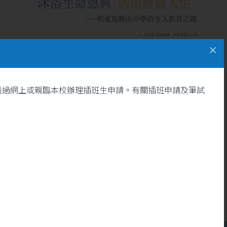
透過網上或親臨本校辦理插班生申請。有關插班申請及筆試
13
[明愛情報第59期精選文章]
沐浴生命恩典 活出豐盛人生
5 月