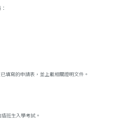
料：
更多
信 遞交已填寫的申請表，並上載相關證明文件。
加插班生入學考試。