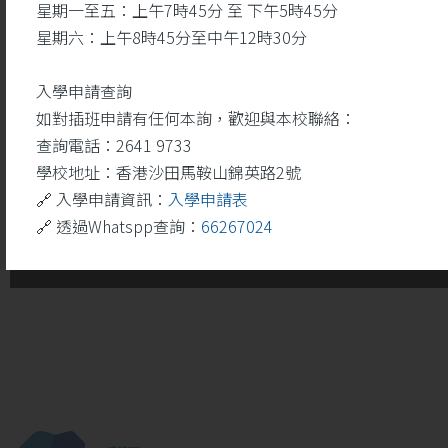
星期一至五：上午7時45分 至 下午5時45分
星期六：上午8時45分至中午12時30分
入學申請查詢
如對插班申請有任何本詢，歡迎與本校聯絡：
查詢電話：2641 9733
學校地址：香港沙田馬鞍山錦英路2號
🔗 入學申請資訊：
入學申請表
🔗 透過Whatspp查詢：
66267024