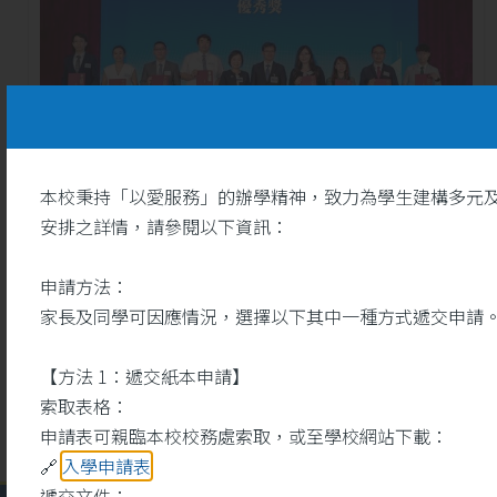
本校秉持「以愛服務」的辦學精神，致力為學生建構多元
安排之詳情，請參閱以下資訊：
26
恭賀本校袁之彤助理校長榮
申請方法：
獲「第三屆優秀師德師風
5 月
獎」優秀獎
家長及同學可因應情況，選擇以下其中一種方式遞交申請
【方法 1：遞交紙本申請】
索取表格：
申請表可親臨本校校務處索取，或至學校網站下載：
🔗
入學申請表
遞交文件：