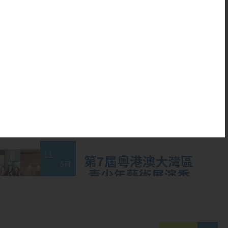
20
本校健球隊再創佳
5 月
績！汗水鑄就輝
煌，團結成就夢想
11
第7屆粵港澳大灣區
5 月
青少年藝術展演香
港賽區：兩項金奬