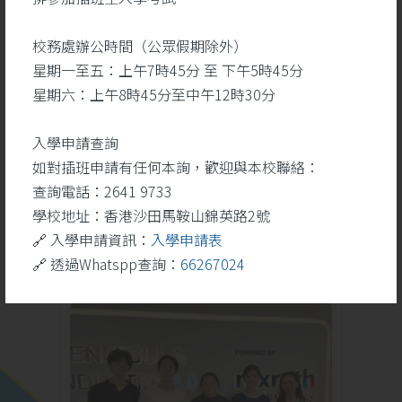
校務處辦公時間（公眾假期除外）
星期一至五：上午7時45分 至 下午5時45分
勝
聖詠團於藝韻盃2026奪
星期六：上午8時45分至中午12時30分
一等奬
入學申請查詢
如對插班申請有任何本詢，歡迎與本校聯絡：
查詢電話：2641 9733
學校地址：香港沙田馬鞍山錦英路2號
學校活動
更多
🔗 入學申請資訊：
入學申請表
🔗 透過Whatspp查詢：
66267024