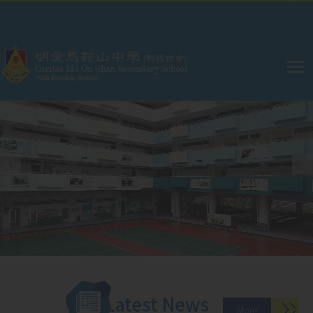
Skip to main content
Main
navigation
Latest News
More