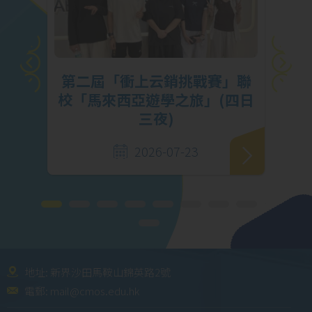
挑
第二屆「衝上云銷挑戰賽」聯
馬勇
校「馬來西亞遊學之旅」(四日
三夜)
2026-07-23
地址: 新界沙田馬鞍山錦英路2號
電郵:
mail@cmos.edu.hk