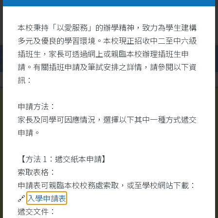
本校秉持「以愛服務」的辦學精神，致力為學生建構
多元及優良的學習環境。本校現正招收中二至中六級
插班生，家長可透過網上或親臨本校辦理插班生申
請。有關插班申請及筆試安排之詳情，請參閱以下資
訊：
申請方法：
校園視頻
家長及同學可因應情況，選擇以下其中一種方式遞交
更多
申請。
【方法 1：遞交紙本申請】
索取表格：
申請表可親臨本校校務處索取，或至學校網站下載：
🔗
入學申請表
遞交文件：