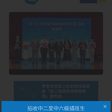
恭賀本校袁之彤助理校長榮
26
獲「第三屆優秀師德師風
獎」優秀獎
5 月
招收中二至中六級插班生