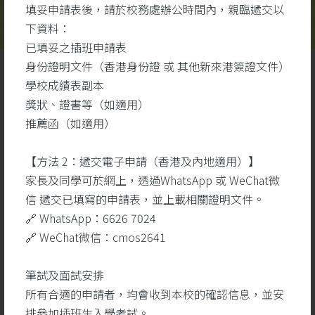
填妥申請表後，請於校務處辦公時間內，親臨遞交以
下資料：
已填妥之插班申請表
身份證明文件（香港身份證 或 其他新來港簽證文件）
學校成績表副本
獎狀、證書等（如適用）
推薦函（如適用）
【方法 2：遞交電子申請（香港及內地適用）】
學生成就
更多
家長及同學可於網上，透過WhatsApp 或 WeChat微
信 遞交已填寫的申請表，並上載相關證明文件。
🔗 WhatsApp：6626 7024
26
🔗 WeChat微信：cmos2641
5 月
筆試及面試安排
所有合適的申請者，均會收到本校的確認信息，並安
排參加插班生入學考試。