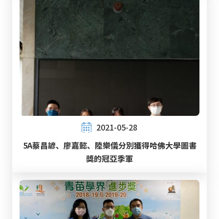
2021-05-28
5A蔡昌諺、廖嘉懿、陸樂儀分別獲得哈佛大學圖書
獎的冠亞季軍