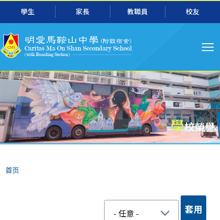
跳转到主要内容
學生
家長
教職員
校友
主
导
航
學
校榮譽
面
首页
包
屑