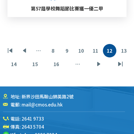
第57屆學校舞蹈節比賽獲一優二甲
分
…
8
9
10
11
12
13
首
前
页
页
页
页
当
页
页
页
一
面
面
面
面
前
面
14
15
16
…
页
页
页
下
末
页
页
面
面
面
一
页
页
地址: 新界沙田馬鞍山錦英路2號
電郵:
mail@cmos.edu.hk
電話:
2641 9733
傳真: 2643 5704