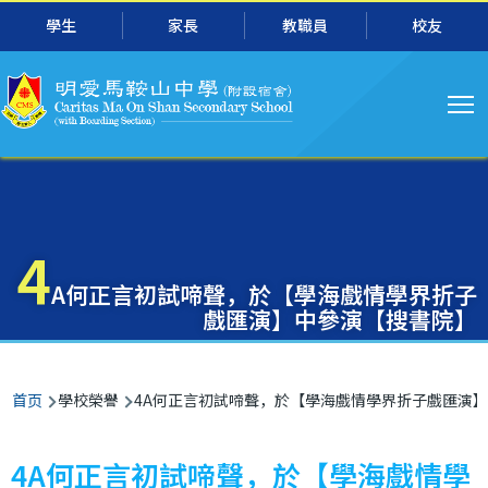
主
跳转到主要内容
學生
家長
教職員
校友
导
航
4
A何正言初試啼聲，於【學海戲情學界折子
戲匯演】中參演【搜書院】
面
首页
學校榮譽
4A何正言初試啼聲，於【學海戲情學界折子戲匯演
包
屑
4A何正言初試啼聲，於【學海戲情學