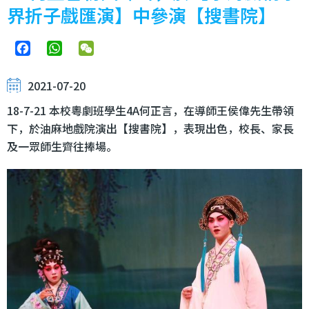
界折子戲匯演】中參演【搜書院】
Facebook
WhatsApp
WeChat
2021-07-20
18-7-21 本校粵劇班學生4A何正言，在導師王侯偉先生帶領
下，於油麻地戲院演出【搜書院】，表現出色，校長、家長
及一眾師生齊往捧場。