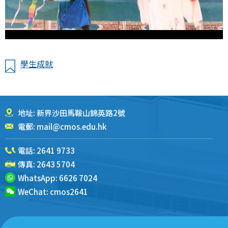
學生成就
地址: 新界沙田馬鞍山錦英路2號
電郵:
mail@cmos.edu.hk
電話:
2641 9733
傳真: 2643 5704
WhatsApp:
6626 7024
WeChat:
cmos2641