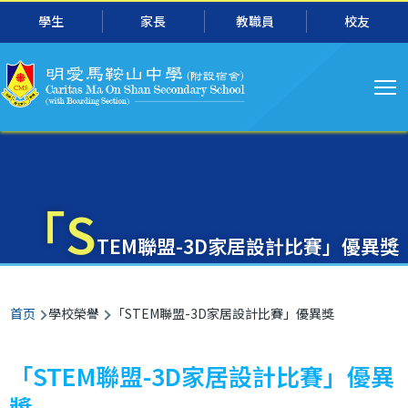
主
跳转到主要内容
學生
家長
教職員
校友
导
航
「S
TEM聯盟-3D家居設計比賽」優異獎
面
首页
學校榮譽
「STEM聯盟-3D家居設計比賽」優異獎
包
屑
「STEM聯盟-3D家居設計比賽」優異
獎