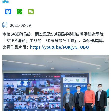
Facebook
WhatsApp
WeChat
2021-08-09
本校5A班蔡昌諺、關宏恩及5B張振邦參與由香港建造學院
「STEM聯盟」主辦的「3D家居設計比賽」，勇奪優異獎。
比賽作品片段：
https://youtu.be/eQIujyG_OBQ