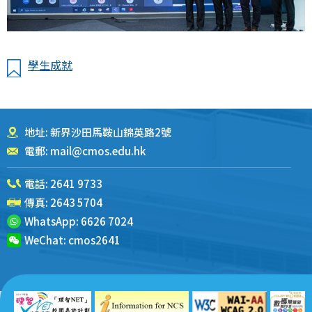
學生成就
地址: 新界沙田馬鞍山錦英路2號
電郵:
mail@cmos.edu.hk
電話:
2641 9733
傳真: 2643 5704
WhatsApp:
6626 7024
WeChat:
cmos2641