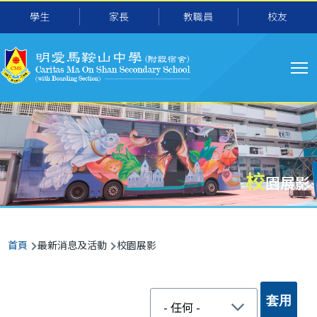
移至主內容
學生
家長
教職員
校友
主
导
航
校
園展影
導
首頁
最新消息及活動
校園展影
航
連
結