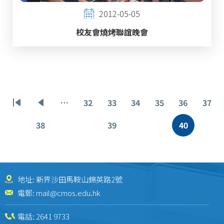
2012-05-05
校友會燒烤聯誼晚會
Pagination
…
32
33
34
35
36
37
First
Previous
頁
頁
頁
頁
頁
頁
page
page
面
面
面
面
面
面
38
39
40
頁
頁
目
面
面
前
頁
面
地址: 新界沙田馬鞍山錦英路2號
電郵:
mail@cmos.edu.hk
電話:
2641 9733