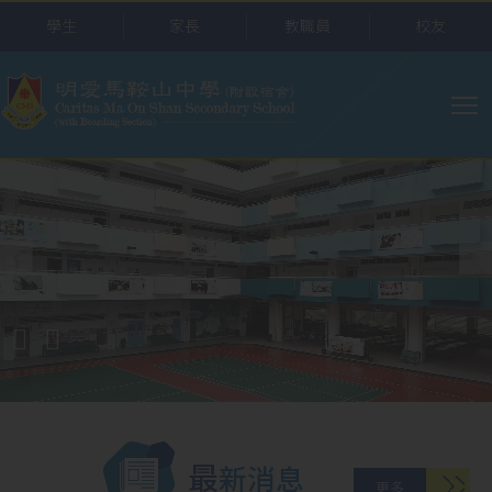
移至主內容
學生
家長
教職員
校友
主
导
航
最新消息
更多