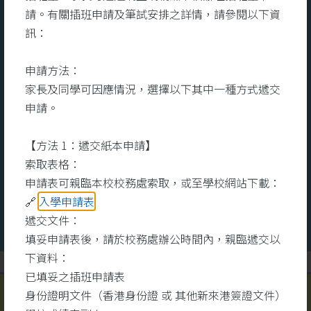
宿舍服務
請。有關插班申請及筆試安排之詳情，請參閱以下資
訊：
及充
宿舍致力為宿生提供一個關愛、舒
本
申請方法：
的全
適的住宿環境。關顧宿生的全人發
文
家長及同學可因應情況，選擇以下其中一種方式遞交
知識
展，用心培養和發展他們的多元技
命
申請。
其
能和興趣。設立個人成長計劃，能
醫
互助
夠更有效地照顧他們的成長需要。
識
【方法 1：遞交紙本申請】
術中
宿舍每年會舉辦不同的興趣班組和
心
索取表格：
大型晚會，宿生除了可參與多元化
健
更多
更
申請表可親臨本校校務處索取，或至學校網站下載：
的班組外，還可以擔任晚會司儀、
同
🔗
入學申請表
表演、設計等工作，發揮所長。注
錄
遞交文件：
重宿生的成長需要，積極與學校合
學
填妥申請表後，請於校務處辦公時間內，親臨遞交以
作，家校合一，致力提升宿生的學
或
下資料：
術水平。
為
已填妥之插班申請表
之
身份證明文件（香港身份證 或 其他新來港簽證文件）
#明愛馬鞍山中學宿舍