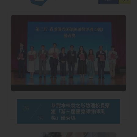
恭賀本校袁之彤助理校長榮
26
獲「第三屆優秀師德師風
獎」優秀獎
5 月