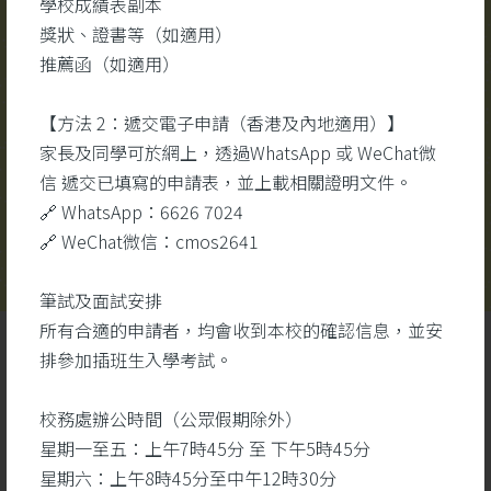
學校成績表副本
校園視頻
更多
#醫
獎狀、證書等（如適用）
#醫
推薦函（如適用）
#生
【方法 2：遞交電子申請（香港及內地適用）】
家長及同學可於網上，透過WhatsApp 或 WeChat微
信 遞交已填寫的申請表，並上載相關證明文件。
🔗 WhatsApp：6626 7024
🔗 WeChat微信：cmos2641
筆試及面試安排
所有合適的申請者，均會收到本校的確認信息，並安
排參加插班生入學考試。
校務處辦公時間（公眾假期除外）
星期一至五：上午7時45分 至 下午5時45分
星期六：上午8時45分至中午12時30分