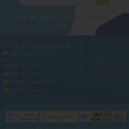
地址: 新界沙田馬鞍山錦英路2號
電郵:
mail@cmos.edu.hk
電話:
2641 9733
傳真: 2643 5704
WhatsApp:
6626 7024
WeChat:
cmos2641
Sitemap
| Copyright ©
2026 Caritas Ma On Shan Secondary School(with