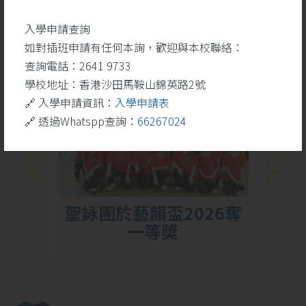
學生成就
更多
入學申請查詢
如對插班申請有任何本詢，歡迎與本校聯絡：
查詢電話：2641 9733
26
學校地址：香港沙田馬鞍山錦英路2號
5 月
🔗 入學申請資訊：
入學申請表
🔗 透過Whatspp查詢：
66267024
勝
聖詠團於藝韻盃2026奪
一等奬