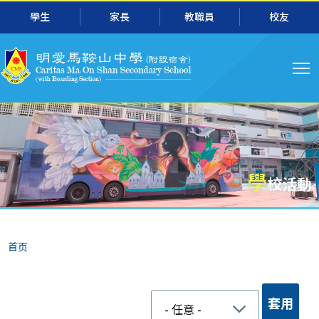
跳转到主要内容
學生
家長
教職員
校友
主
导
航
學
校活動
面
首页
包
屑