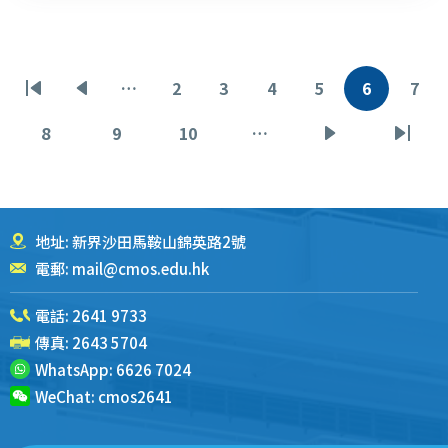
分
…
2
3
4
5
6
7
首
前
页
页
页
页
当
页
页
页
一
面
面
面
面
前
面
8
9
10
…
页
页
页
下
末
页
页
面
面
面
一
页
页
地址: 新界沙田馬鞍山錦英路2號
電郵:
mail@cmos.edu.hk
電話:
2641 9733
傳真: 2643 5704
WhatsApp:
6626 7024
WeChat:
cmos2641