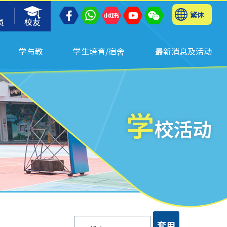
繁体
员
校友
学与教
学生培育/宿舍
最新消息及活动
学
校活动