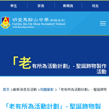
主
跳转到主要内容
學生
家長
教職員
校友
导
航
「老
有所為活動計劃」- 聖誕飾物製作
活動
面
首页
最新消息及活動
校園展影
「老有所為活動計劃」- 聖誕飾物
包
屑
「老有所為活動計劃」- 聖誕飾物製