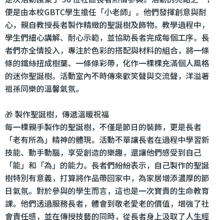
便是由本校GBTC學生擔任「小老師」。他們發揮創意與耐
心，親自教授長者製作精緻的聖誕樹及飾物。教學過程中，
學生們細心講解、耐心示範，並協助長者完成每個工序。長
者們亦全情投入，專注於色彩的搭配與材料的組合，將一條
條的鐵絲扭成樹葉、一條條彩帶，化作一棵棵充滿個人風格
的迷你聖誕樹。活動室內不時傳來歡笑聲與交流聲，洋溢著
祖孫同樂的溫馨氣氛。
🎁 製作聖誕樹，傳遞溫暖祝福
每一棵親手製作的聖誕樹，不僅是節日的裝飾，更是長者
「老有所為」精神的體現。活動不單讓長者在過程中學習新
技能、動手動腦，享受創造的樂趣，還讓他們感受到自己
「能」和「為」的能力。長者們紛紛表示，自己製作的聖誕
樹特別有意義，打算將作品帶回家中，為家居增添濃厚的節
日氣氛。對於參與的學生而言，這也是一次寶貴的生命教育
課。他們透過服務長者，體會到敬老愛老的價值，增強了社
會責任感，並在傳授技藝的同時，從長者身上汲取了人生經