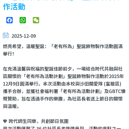
作活動
Facebook
WhatsApp
WeChat
2025-12-09
燃亮希望，溫暖聖誕：「老有所為」聖誕飾物製作活動圓滿
舉行！
在充滿溫馨與祝福的聖誕佳節前夕，一場結合跨代共融與社
區關懷的「老有所為活動計劃」聖誕飾物製作活動於2025年
12月9日圓滿舉行。本次活動由本校與沙田關愛隊 (富龍區)
攜手合辦，並獲社會福利署「老有所為活動計劃」及GBTC慷
慨贊助，旨在透過手作的樂趣，為社區長者送上節日的關懷
與溫暖。
💖 跨代師生同樂，共創節日氛圍
是次活動匯聚了 36 位社區長者熱情參與。活動的亮點之一，