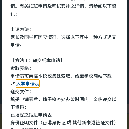
宿舍服务
请。有关插班申请及笔试安排之详情，请参阅以下资
讯：
及充
宿舍致力为宿生提供一个关爱、舒
本
申请方法：
的全
适的住宿环境。关顾宿生的全人发
文
家长及同学可因应情况，选择以下其中一种方式递交
知识
展，用心培养和发展他们的多元技
命
申请。
其
能和兴趣。设立个人成长计划，能
医
互助
够更有效地照顾他们的成长需要。
识
【方法 1：递交纸本申请】
术中
宿舍每年会举办不同的兴趣班组和
心
索取表格：
大型晚会，宿生除了可参与多元化
健
更多
更
申请表可亲临本校校务处索取，或至学校网站下载：
的班组外，还可以担任晚会司仪、
同
🔗
入学申请表
表演、设计等工作，发挥所长。注
录
递交文件：
重宿生的成长需要，积极与学校合
学
填妥申请表后，请于校务处办公时间内，亲临递交以
作，家校合一，致力提升宿生的学
或
下资料：
术水平。
为
已填妥之插班申请表
之
身份证明文件（香港身份证 或 其他新来港签证文件）
#明爱马鞍山中学宿舍