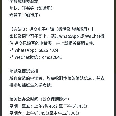
学校成绩表副本
校园视频
更多
#医
奖状、证书等（如适用）
#医
推荐函（如适用）
#生
【方法 2：递交电子申请（香港及内地适用）】
家长及同学可于网上，透过WhatsApp 或 WeChat微
信 递交已填写的申请表，并上载相关证明文件。
🔗 WhatsApp：6626 7024
🔗 WeChat微信：cmos2641
笔试及面试安排
所有合适的申请者，均会收到本校的确认信息，并安
排参加插班生入学考试。
校务处办公时间（公众假期除外）
星期一至五：上午7时45分 至 下午5时45分
星期六：上午8时45分至中午12时30分