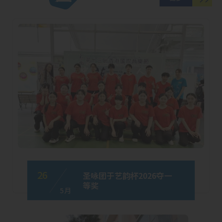
26
圣咏团于艺韵杯2026夺一
等奖
5 月