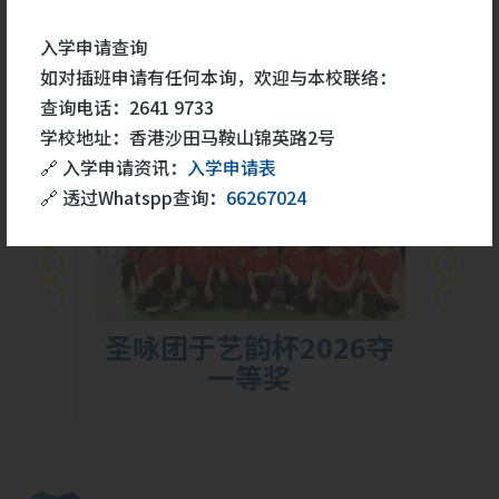
学生成就
更多
入学申请查询
如对插班申请有任何本询，欢迎与本校联络：
查询电话：2641 9733
26
学校地址：香港沙田马鞍山锦英路2号
5 月
🔗 入学申请资讯：
入学申请表
🔗 透过Whatspp查询：
66267024
胜
圣咏团于艺韵杯2026夺
一等奖