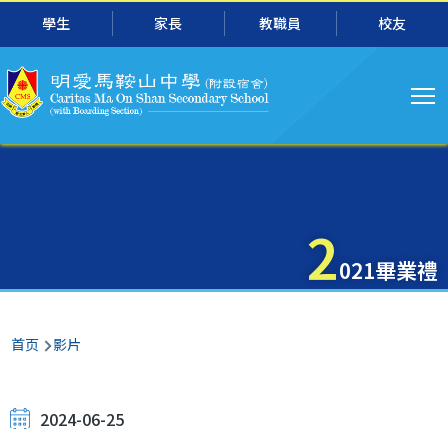
主
跳转到主要内容
學生
家長
教職員
校友
导
航
2
021畢業禮
面
首页
影片
包
屑
2024-06-25