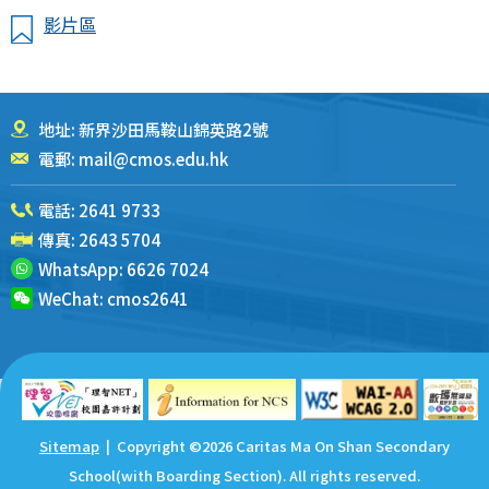
影片區
地址: 新界沙田馬鞍山錦英路2號
電郵:
mail@cmos.edu.hk
電話:
2641 9733
傳真: 2643 5704
WhatsApp:
6626 7024
WeChat:
cmos2641
Sitemap
| Copyright ©
2026 Caritas Ma On Shan Secondary
School(with Boarding Section). All rights reserved.