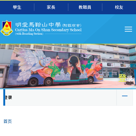
主
跳转到主要内容
學生
家長
教職員
校友
导
航
登
录
主
登录
（活
标
动
签
面
标
首页
包
签）