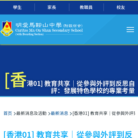
主
跳转到主要内容
學生
家長
教職員
校友
导
航
[香
港01] 教育共享｜從參與外評到反思自
評：發展特色學校的專業考量
面
首页
最新消息及活動
最新消息
[香港01] 教育共享｜從參與外
包
屑
[香港01] 教育共享｜從參與外評到反