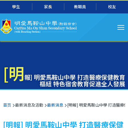
主
跳转到主要内容
學生
家長
教職員
校友
导
航
[明
報] 明愛馬鞍山中學 打造醫療保健教育
樞紐 特色宿舍教育促進全人發展
面
首页
最新消息及活動
最新消息
[明報] 明愛馬鞍山中學 打造醫療
包
屑
[明報] 明愛馬鞍山中學 打造醫療保健