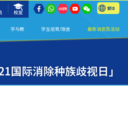
繁体
员
校友
学与教
学生培育/宿舍
最新消息及活动
.21国际消除种族歧视日」
」