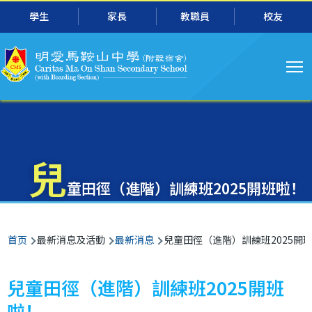
主
跳转到主要内容
學生
家長
教職員
校友
导
航
兒
童田徑（進階）訓練班2025開班啦！
面
首页
最新消息及活動
最新消息
兒童田徑（進階）訓練班2025開
包
屑
兒童田徑（進階）訓練班2025開班
啦！