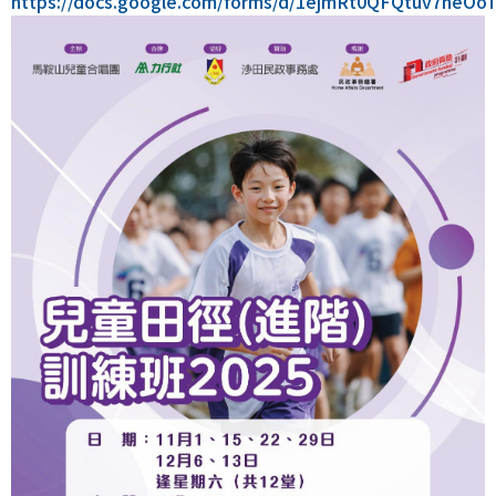
https://docs.google.com/forms/d/1ejmRt0QFQtuv7neO