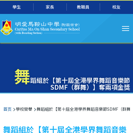
主
跳转到主要内容
學生
家長
教職員
校友
导
航
舞
蹈組於【第十屆全港學界舞蹈音樂節
SDMF（群舞）】奪兩項金獎
面
首页
學校榮譽
舞蹈組於【第十屆全港學界舞蹈音樂節SDMF（群舞
包
屑
舞蹈組於【第十屆全港學界舞蹈音樂