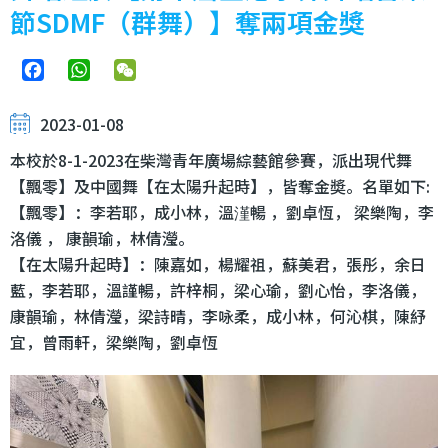
節SDMF（群舞）】奪兩項金獎
Facebook
WhatsApp
WeChat
2023-01-08
本校於8-1-2023在柴灣青年廣場綜藝館參賽，派出現代舞
【飄零】及中國舞【在太陽升起時】，皆奪金奬。名單如下:
【飄零】：李若耶，成小林，溫漌暢 ，劉卓恆， 梁樂陶，李
洛儀 ， 康韻瑜，林倩瀅。
【在太陽升起時】：陳嘉如，楊耀祖，蘇美君，張彤，余日
藍，李若耶，溫謹暢，許梓桐，梁心瑜，劉心怡，李洛儀，
康韻瑜，林倩瀅，梁詩晴，李咏柔，成小林，何沁棋，陳紓
宜，曾雨軒，梁樂陶，劉卓恆