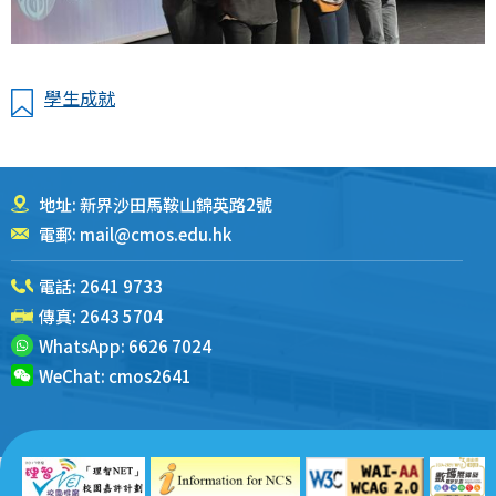
學生成就
地址: 新界沙田馬鞍山錦英路2號
電郵:
mail@cmos.edu.hk
電話:
2641 9733
傳真: 2643 5704
WhatsApp:
6626 7024
WeChat:
cmos2641