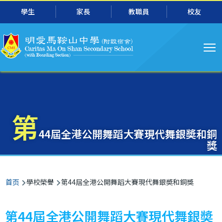
主
跳转到主要内容
學生
家長
教職員
校友
导
航
第
44屆全港公開舞蹈大賽現代舞銀奬和銅
獎
面
首页
學校榮譽
第44屆全港公開舞蹈大賽現代舞銀奬和銅獎
包
屑
第44屆全港公開舞蹈大賽現代舞銀奬