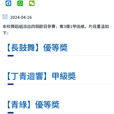
Facebook
WhatsApp
WeChat
2024-04-16
本校舞蹈組派出四個節目參賽，奪3優1甲佳績。片段重溫如
下：
【長鼓舞】優等奬
【丁青迴響】甲級奬
【青綠】優等奬