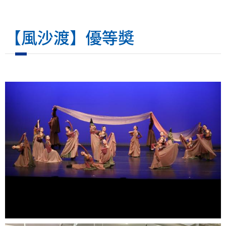
【風沙渡】優等奬