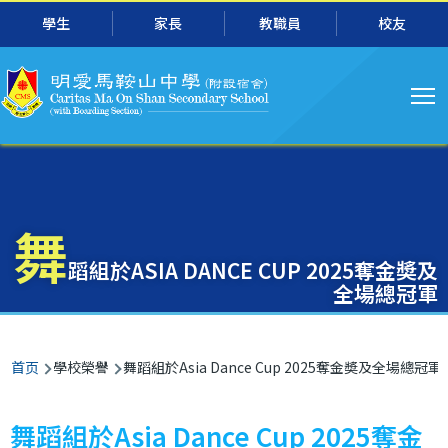
主
跳转到主要内容
學生
家長
教職員
校友
导
航
舞
蹈組於ASIA DANCE CUP 2025奪金奬及
全場總冠軍
面
首页
學校榮譽
舞蹈組於Asia Dance Cup 2025奪金奬及全場總冠軍
包
屑
舞蹈組於Asia Dance Cup 2025奪金