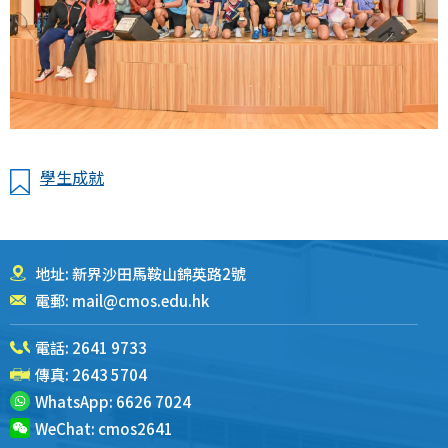
學生成就
地址: 新界沙田馬鞍山錦英路2號
電郵:
mail@cmos.edu.hk
電話:
2641 9733
傳真: 2643 5704
WhatsApp:
6626 7024
WeChat:
cmos2641