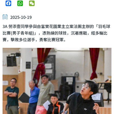
Facebook
WhatsApp
WeChat
2025-10-19
3A 勞添壹同學參與由富寶花園業主立案法團主辦的「羽毛球
比賽(男子青年組)」，憑熟練的球技，沉著應戰，經多輪比
賽，擊敗多位選手，勇奪比賽冠軍。