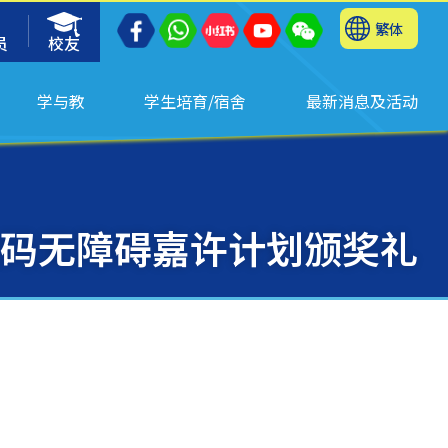
繁体
员
校友
学与教
学生培育/宿舍
最新消息及活动
度数码无障碍嘉许计划颁奖礼