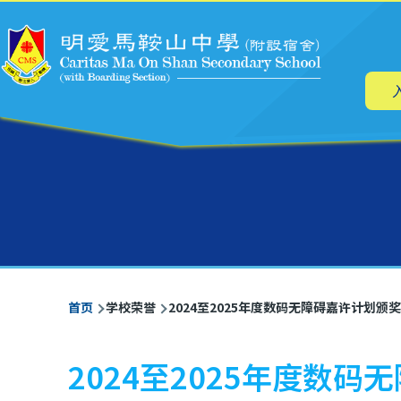
主
跳转到主要内容
导
航
面
首页
学校荣誉
2024至2025年度数码无障碍嘉许计划颁
包
屑
2024至2025年度数