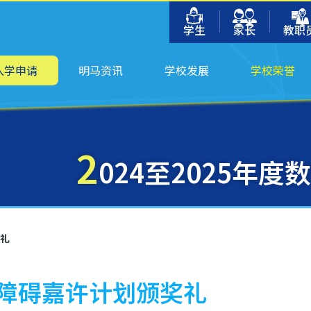
学生
家长
教职
入学申请
明马资讯
学校发展
学校荣誉
2
024至2025年
奖礼
码无障碍嘉许计划颁奖礼