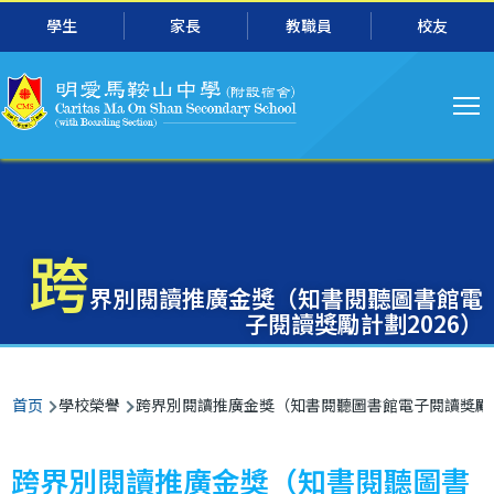
主
跳转到主要内容
學生
家長
教職員
校友
导
航
跨
界別閱讀推廣金獎（知書閱聽圖書館電
子閱讀獎勵計劃2026）
面
首页
學校榮譽
跨界別閱讀推廣金獎（知書閱聽圖書館電子閱讀獎勵計
包
屑
跨界別閱讀推廣金獎（知書閱聽圖書