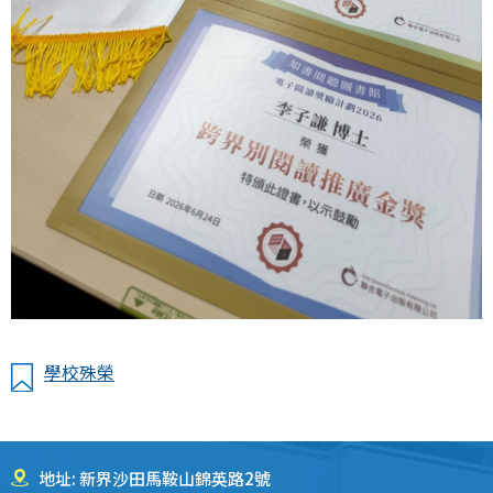
學校殊榮
地址: 新界沙田馬鞍山錦英路2號