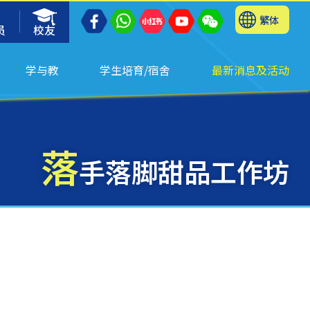
繁体
员
校友
学与教
学生培育/宿舍
最新消息及活动
落
手落脚甜品工作坊