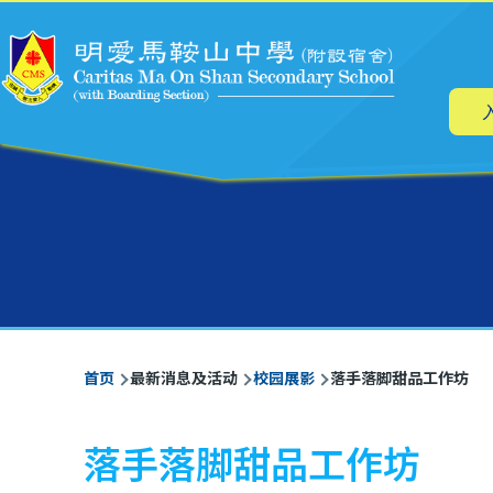
主
跳转到主要内容
导
航
面
首页
最新消息及活动
校园展影
落手落脚甜品工作坊
包
屑
落手落脚甜品工作坊