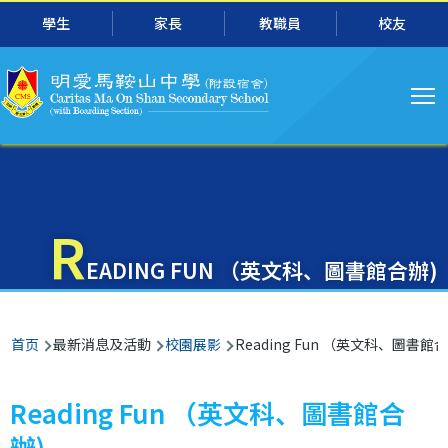
主
跳转到主要内容
學生
家長
教職員
校友
导
航
R
EADING FUN （英文科、圖書館合辦)
面
首页
最新消息及活動
校園展影
Reading Fun （英文科、圖書館合
包
屑
Reading Fun （英文科、圖書館合
辦)