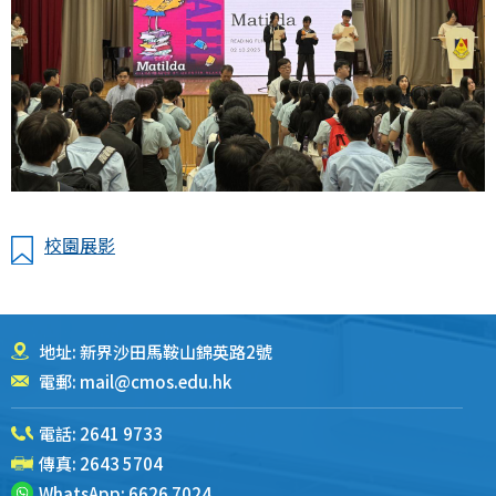
校園展影
地址: 新界沙田馬鞍山錦英路2號
電郵:
mail@cmos.edu.hk
電話:
2641 9733
傳真: 2643 5704
WhatsApp:
6626 7024