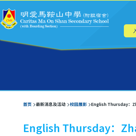
主
跳转到主要内容
导
航
面
首页
最新消息及活动
校园展影
English Thursday：Z
包
屑
English Thursday：Zh