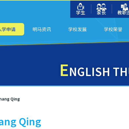
学生
家长
教职
入学申请
明马资讯
学校发展
学校荣誉
E
NGLISH T
hang Qing
ang Qing