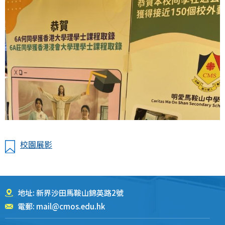
校園展影
地址: 新界沙田馬鞍山錦英路2號
電郵:
mail@cmos.edu.hk