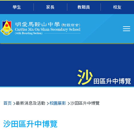
主
跳转到主要内容
學生
家長
教職員
校友
导
航
沙
田區升中博覽
面
首页
最新消息及活動
校園展影
沙田區升中博覽
包
屑
沙田區升中博覽