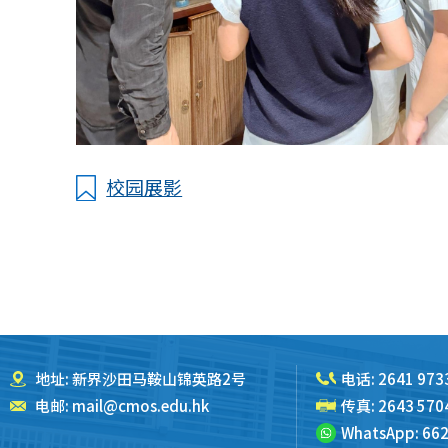
校园展影
地址: 新界沙田马鞍山锦英路2号
电话:
2641 973
电邮:
mail@cmos.edu.hk
传真: 2643 570
WhatsApp:
662