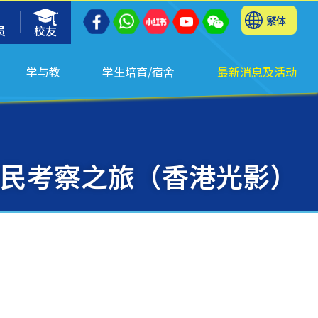
繁体
员
校友
学与教
学生培育/宿舍
最新消息及活动
民考察之旅（香港光影）