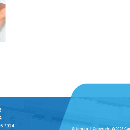
3
4
6 7024
Sitemap
| Copyright ©
2026 Ca