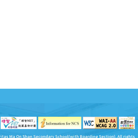
ritas Ma On Shan Secondary School(with Boarding Section). All rights