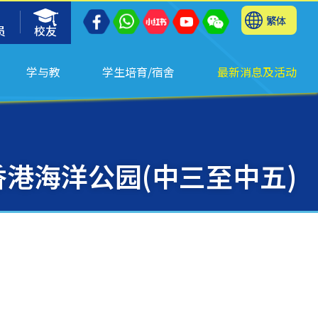
繁体
员
校友
学与教
学生培育/宿舍
最新消息及活动
港海洋公园(中三至中五)