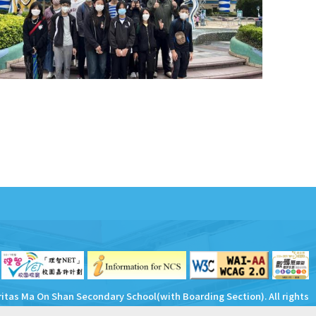
ritas Ma On Shan Secondary School(with Boarding Section). All rights
reserved.