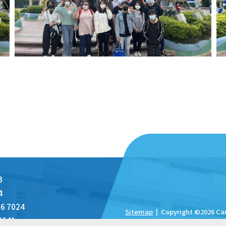
3
4
6 7024
Sitemap
| Copyright ©
2026 Ca
2641