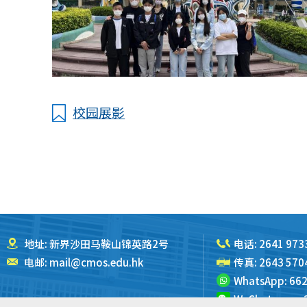
校园展影
地址: 新界沙田马鞍山锦英路2号
电话:
2641 973
电邮:
mail@cmos.edu.hk
传真: 2643 570
WhatsApp:
662
WeChat:
cmos