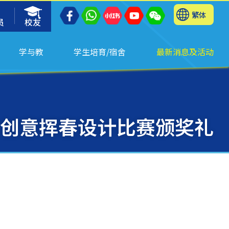
繁体
员
校友
学与教
学生培育/宿舍
最新消息及活动
创意挥春设计比赛颁奖礼