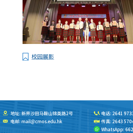
校园展影
地址: 新界沙田马鞍山锦英路2号
电话:
2641 973
电邮:
mail@cmos.edu.hk
传真: 2643 570
WhatsApp:
662