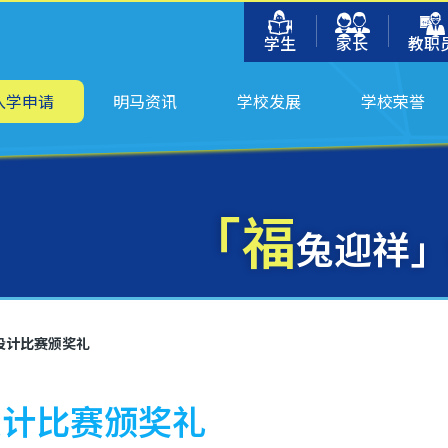
学生
家长
教职
入学申请
明马资讯
学校发展
学校荣誉
「福
兔迎祥」
设计比赛颁奖礼
设计比赛颁奖礼