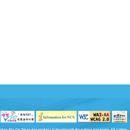
ritas Ma On Shan Secondary School(with Boarding Section). All rights