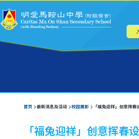
主
跳转到主要内容
导
航
面
首页
最新消息及活动
校园展影
「福兔迎祥」创意挥春
包
屑
「福兔迎祥」创意挥春