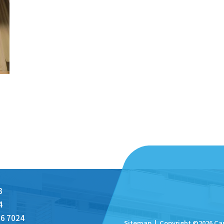
3
4
6 7024
Sitemap
| Copyright ©
2026 Ca