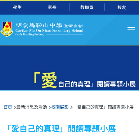
主
跳转到主要内容
學生
家長
教職員
校友
导
航
「愛
自己的真理」閱讀專題小展
面
首页
最新消息及活動
校園展影
「愛自己的真理」閱讀專題小展
包
屑
「愛自己的真理」閱讀專題小展