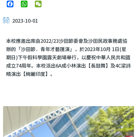
Facebook
WhatsApp
WeChat
2023-10-01
本校應邀出席由2022/23沙田節委會及沙田民政事務處協
辦的「沙田節．青年才藝匯演」，於2023年10月 1日(星
期日)下午假科學園露天劇場舉行，以慶祝中華人民共和國
成立74周年。本校派出6A成小林演出【長鼓舞】及4C梁詩
晴演出【絢麗印度】。