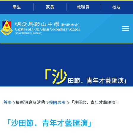
主
跳转到主要内容
學生
家長
教職員
校友
导
航
「沙
田節．青年才藝匯演」
面
首页
最新消息及活動
校園展影
「沙田節．青年才藝匯演」
包
屑
「沙田節．青年才藝匯演」