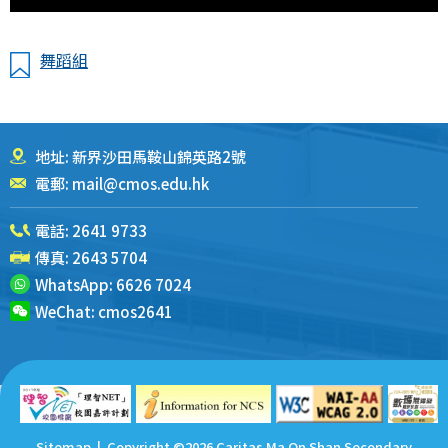
舞蹈組
地址: 新界沙田馬鞍山錦英路2號
電郵:
mail@cmos.edu.hk
電話:
2641 9733
傳真: 2643 5704
WhatsApp:
6626 7024
WeChat:
cmos2641
Sitemap
| Copyright ©
2026 Caritas Ma On Shan Secondary